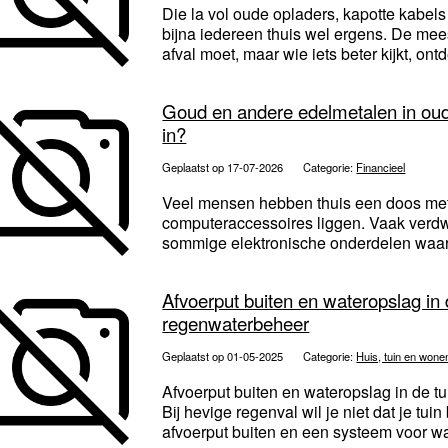
Die la vol oude opladers, kapotte kabels
bijna iedereen thuis wel ergens. De mee
afval moet, maar wie iets beter kijkt, ontd
Goud en andere edelmetalen in oude
in?
Geplaatst op 17-07-2026
Categorie:
Financieel
Veel mensen hebben thuis een doos met
computeraccessoires liggen. Vaak verdwij
sommige elektronische onderdelen waard
Afvoerput buiten en wateropslag in
regenwaterbeheer
Geplaatst op 01-05-2025
Categorie:
Huis, tuin en wone
Afvoerput buiten en wateropslag in de 
Bij hevige regenval wil je niet dat je tu
afvoerput buiten en een systeem voor wa