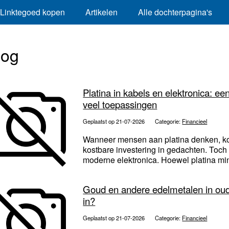
Linktegoed kopen
Artikelen
Alle dochterpagina's
log
Platina in kabels en elektronica: 
veel toepassingen
Geplaatst op 21-07-2026
Categorie:
Financieel
Wanneer mensen aan platina denken, kom
kostbare investering in gedachten. Toch 
moderne elektronica. Hoewel platina min
Goud en andere edelmetalen in oude
in?
Geplaatst op 21-07-2026
Categorie:
Financieel